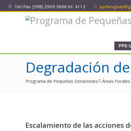
Tel./Fax: [598] 2909 3806 int. 4112
ppduruguay@gm
PPD 
Degradación de 
Programa de Pequeñas Donaciones
Áreas Focales
Escalamiento de las acciones 