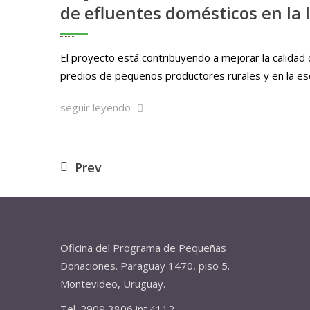
de efluentes domésticos en la 
El proyecto está contribuyendo a mejorar la calidad 
predios de pequeños productores rurales y en la escu
seguir leyendo
Prev
Oficina del Programa de Pequeñas
Donaciones. Paraguay 1470, piso 5.
Montevideo, Uruguay.
Tel. 2909 3806 int.4112