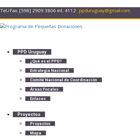
Tel./Fax: [598] 2909 3806 int. 4112
ppduruguay@gmail.com
PPD Uruguay
¿Qué es el PPD?
Estrategia Nacional
Comité Nacional de Coordinación
Áreas Focales
Enlaces
Proyectos
Proyectos
Mapa