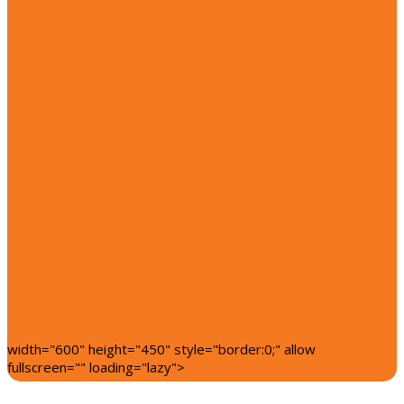
width="600" height="450" style="border:0;" allow
fullscreen="" loading="lazy">