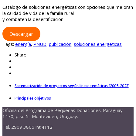
Catálogo de soluciones energéticas con opciones que mejoran
la calidad de vida de la familia rural
y combaten la desertificación.
Descargar
Tags:
energía
,
PNUD
,
publicación
,
soluciones energéticas
Share :
Sistematización de proyectos según líneas temáticas (2005-2023)
Principales objetivos
Oficina del Programa de Pequeñas Donaciones. Paraguay
1470, piso 5. Montevideo, Uruguay.
Tel. 2909 3806 int.4112