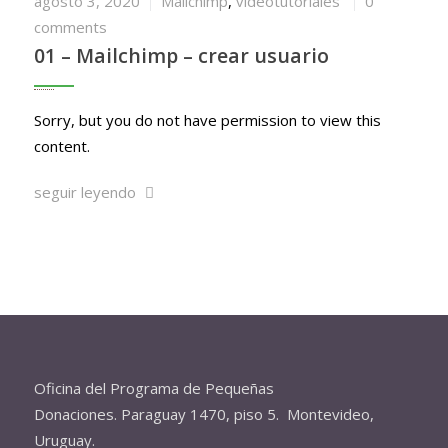
agosto 3, 2020
Mailchimp
,
videotutoriales
0
comments
01 – Mailchimp – crear usuario
Sorry, but you do not have permission to view this
content.
seguir leyendo
Oficina del Programa de Pequeñas
Donaciones. Paraguay 1470, piso 5. Montevideo,
Uruguay.