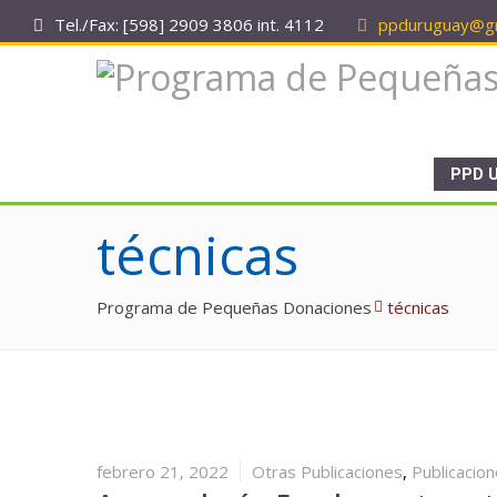
Tel./Fax: [598] 2909 3806 int. 4112
ppduruguay@gm
PPD 
técnicas
Programa de Pequeñas Donaciones
técnicas
febrero 21, 2022
Otras Publicaciones
,
Publicacio