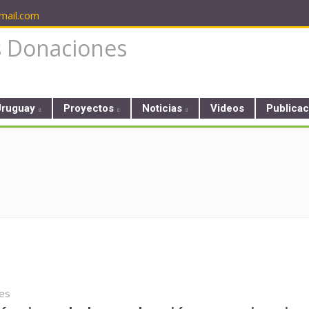
ail.com
Uruguay
Proyectos
Noticias
Videos
Publica
nes