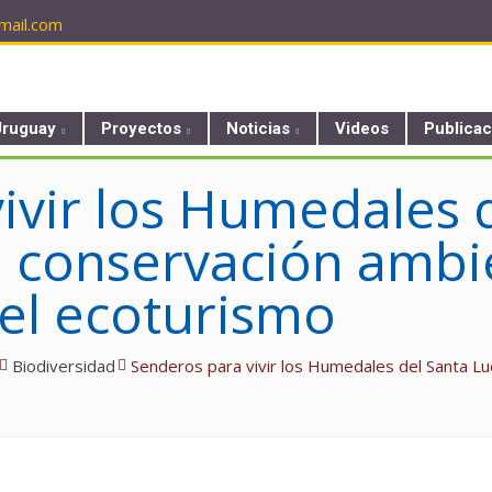
ail.com
Uruguay
Proyectos
Noticias
Videos
Publica
ivir los Humedales d
, conservación ambie
del ecoturismo
Biodiversidad
Senderos para vivir los Humedales del Santa Luc