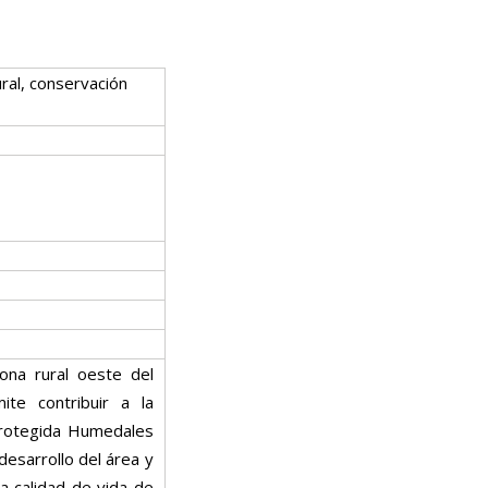
ural, conservación
zona rural oeste del
te contribuir a la
protegida Humedales
 desarrollo del área y
a calidad de vida de