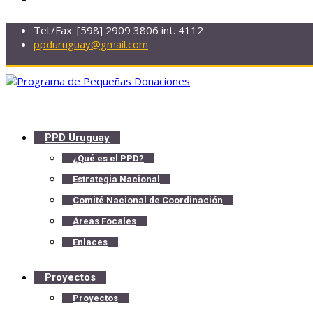
Tel./Fax: [598] 2909 3806 int. 4112
ppduruguay@gmail.com
PPD Uruguay
¿Qué es el PPD?
Estrategia Nacional
Comité Nacional de Coordinación
Áreas Focales
Enlaces
Proyectos
Proyectos