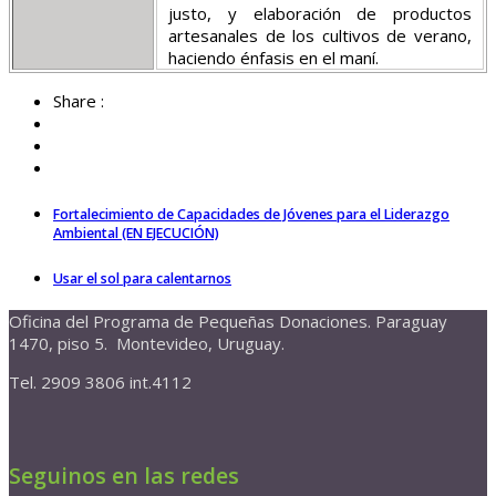
justo, y elaboración de productos
artesanales de los cultivos de verano,
haciendo énfasis en el maní.
Share :
Fortalecimiento de Capacidades de Jóvenes para el Liderazgo
Ambiental (EN EJECUCIÓN)
Usar el sol para calentarnos
Oficina del Programa de Pequeñas Donaciones. Paraguay
1470, piso 5. Montevideo, Uruguay.
Tel. 2909 3806 int.4112
Seguinos en las redes