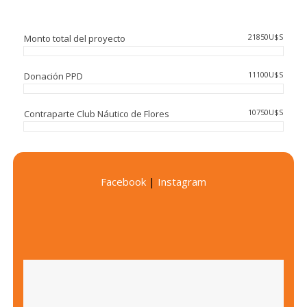
21850U$S
Monto total del proyecto
11100U$S
Donación PPD
10750U$S
Contraparte Club Náutico de Flores
Facebook
|
Instagram