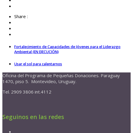
Share :
Fortalecimiento de Capacidades de Jóvenes para el Liderazgo
Ambiental (EN EJECUCIÓN)
Usar el sol para calentarnos
Oficina del Programa de Pequeñas Donaciones. Paraguay
1470, piso 5. Montevideo, Uruguay.
Tel. 2909 3806 int.4112
Seguinos en las redes