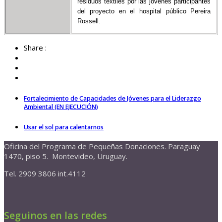
residuos textiles por las jóvenes participantes
del proyecto en el hospital público Pereira
Rossell.
Share :
Fortalecimiento de Capacidades de Jóvenes para el Liderazgo
Ambiental (EN EJECUCIÓN)
Usar el sol para calentarnos
Oficina del Programa de Pequeñas Donaciones. Paraguay
1470, piso 5. Montevideo, Uruguay.
Tel. 2909 3806 int.4112
Seguinos en las redes