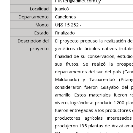
ffuster@adinet.com.uy
Localidad
Juanicó
Departamento
Canelones
Monto
U$S 15.252.-
Estado
Finalizado
Descripcion del
El proyecto propuso la realización d
proyecto
genéticos de árboles nativos frutale
finalidad de su conservación, estudi
sus frutos. Se realizó la prospe
departamentos del sur del país (Can
Maldonado) y Tacuarembó (Pitan
consideraron fueron Guayabo del p
amarillo. Estos materiales fueron r
vivero, lográndose producir 1200 pla
fueron entregadas a los productores 
productores agrícolas interesa
produjeron 135 plantas de Arazá amar