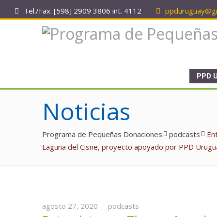
Tel./Fax: [598] 2909 3806 int. 4112
ppduruguay@gm
PPD 
Noticias
Programa de Pequeñas Donaciones
podcasts
En
Laguna del Cisne, proyecto apoyado por PPD Urugu
agosto 27, 2020
podcasts