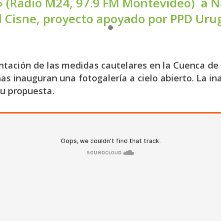
» (Radio M24, 97.9 FM Montevideo) a Na
l Cisne, proyecto apoyado por PPD Uru
tación de las medidas cautelares en la Cuenca de l
as inauguran una fotogalería a cielo abierto. La in
su propuesta.