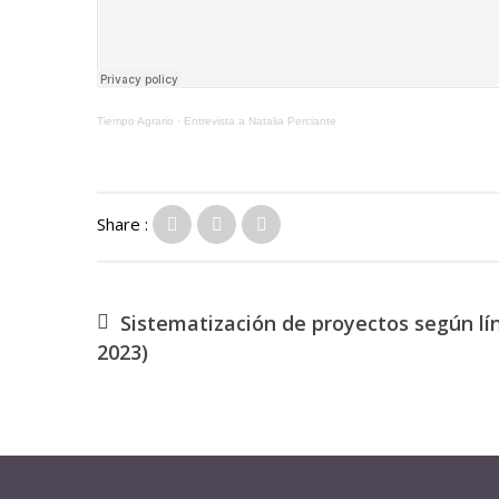
Tiempo Agrario
·
Entrevista a Natalia Perciante
Share :
Sistematización de proyectos según lí
2023)