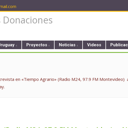
ail.com
Uruguay
Proyectos
Noticias
Videos
Publica
trevista en «Tiempo Agrario» (Radio M24, 97.9 FM Montevideo) a N
ay.