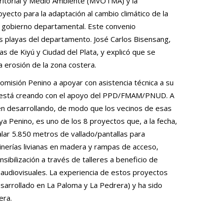
rritorial y Medio Ambiente (MVOTMA) y la
yecto para la adaptación al cambio climático de la
l gobierno departamental. Este convenio
as playas del departamento. José Carlos Bisensang,
s de Kiyú y Ciudad del Plata, y explicó que se
a erosión de la zona costera.
omisión Penino a apoyar con asistencia técnica a su
ión está creando con el apoyo del PPD/FMAM/PNUD. A
ienen desarrollando, de modo que los vecinos de esas
ya Penino, es uno de los 8 proyectos que, a la fecha,
lar 5.850 metros de vallado/pantallas para
inerías livianas en madera y rampas de acceso,
bilización a través de talleres a beneficio de
e audiovisuales. La experiencia de estos proyectos
sarrollado en La Paloma y La Pedrera) y ha sido
era.