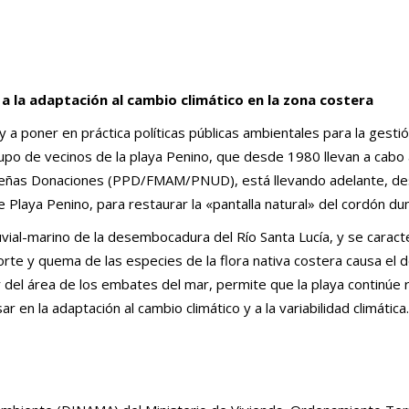
a la adaptación al cambio climático en la zona costera
r y a poner en práctica políticas públicas ambientales para la gest
o de vecinos de la playa Penino, que desde 1980 llevan a cabo 
ueñas Donaciones (PPD/FMAM/PNUD), está llevando adelante, de
e Playa Penino, para restaurar la «pantalla natural» del cordón du
vial-marino de la desembocadura del Río Santa Lucía, y se caract
 corte y quema de las especies de la flora nativa costera causa el
or del área de los embates del mar, permite que la playa continúe
r en la adaptación al cambio climático y a la variabilidad climática.