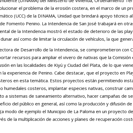
o Ambiente (DINAMA) del Ministerio de Vivienda, Ordenamiento Te
lucionar el problema de la erosión costera, en el marco de un pro
imático (UCC) de la DINAMA, Unidad que brindará apoyo técnico a
 de Fomento Penino. La Intendencia de San José trabajará en otr
ntal de la Intendencia mostró el estado de deterioro de las playa
dunar así como de limitar la circulación de vehículos, la que gener
irectora de Desarrollo de la Intendencia, se comprometieron con C
portar recursos para ampliar el vivero de nativas que la Comis
ifusión en las localidades de Kiyú y Ciudad del Plata, de lo que v
en la experiencia de Penino. Cabe destacar, que el proyecto en Pla
eros en esta temática. Estos proyectos están permitiendo insta
o humedales costeros, implantar especies nativas, construir cam
to a sistemas de saneamiento alternativo, hacer campañas de sensi
eficio del público en general, así como la producción y difusión d
 (a modo de ejemplo el Municipio de La Paloma en un proyecto de
s de la multiplicación de acciones y planes de recuperación cost