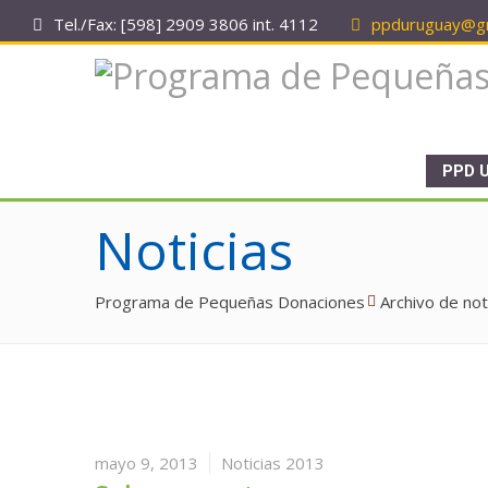
Tel./Fax: [598] 2909 3806 int. 4112
ppduruguay@gm
PPD 
Noticias
Programa de Pequeñas Donaciones
Archivo de not
mayo 9, 2013
Noticias 2013