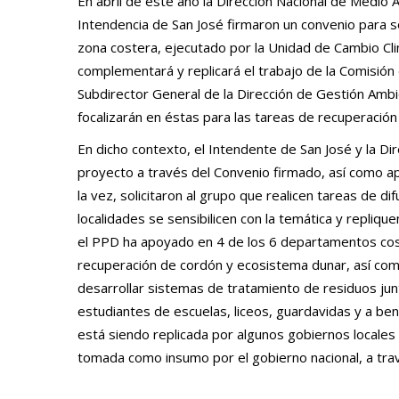
En abril de este año la Dirección Nacional de Medi
Intendencia de San José firmaron un convenio para so
zona costera, ejecutado por la Unidad de Cambio Cl
complementará y replicará el trabajo de la Comisión
Subdirector General de la Dirección de Gestión Ambie
focalizarán en éstas para las tareas de recuperación 
En dicho contexto, el Intendente de San José y la D
proyecto a través del Convenio firmado, así como a
la vez, solicitaron al grupo que realicen tareas de d
localidades se sensibilicen con la temática y repliqu
el PPD ha apoyado en 4 de los 6 departamentos cost
recuperación de cordón y ecosistema dunar, así com
desarrollar sistemas de tratamiento de residuos jun
estudiantes de escuelas, liceos, guardavidas y a ben
está siendo replicada por algunos gobiernos locales
tomada como insumo por el gobierno nacional, a travé