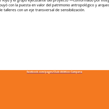
de Kiyú y el grupo
ejecutante del proyecto —conformado por inte
buyó con la puesta en valor del patrimonio antropológico y arqueoló
 talleres con un eje transversal de sensibilización.
facebook.com/pages/Club-Atlético-Campana