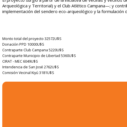
El proyecto surgió a partir de la iniciativa de vecinas y vecinos 
Arqueológica y Territorial) y el Club Atlético Campana—; y
contri
implementación del sendero eco-arqueológico y la formulación de
Monto total del proyecto
32572U$S
Donación PPD
10000U$S
Contraparte Club Campana
5220U$S
Contraparte Municipio de Libertad
5360U$S
CIRAT - MEC
6049U$S
Intendencia de San José
2762U$S
Comisión Vecinal Kiyú
3181U$S