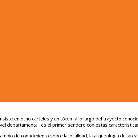
nsiste en ocho carteles
y un tótem a lo largo del trayecto cono
 A nivel departamental, es el primer sendero con estas característi
ambio de conocimiento sobre la localidad, la arqueología del áre