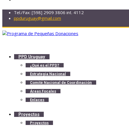
Tel./Fax: [598] 2909 3806 int. 4112
ppduruguay@gmail.com
PPD Uruguay
¿Qué es el PPD?
Estrategia Nacional
Comité Nacional de Coordinación
Áreas Focales
Enlaces
Proyectos
Proyectos