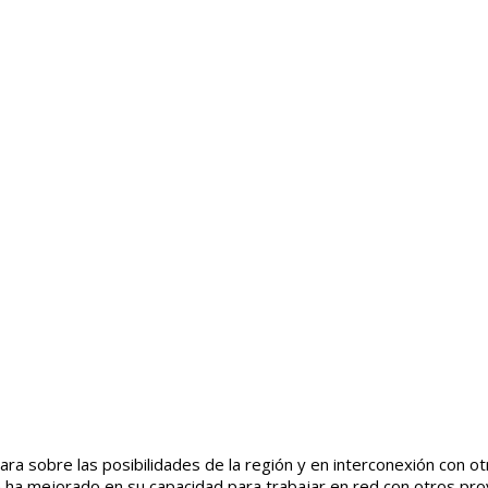
lara sobre las
posibilidades de la región y en interconexión con ot
n ha mejorado en su capacidad para trabajar en red con otros pro