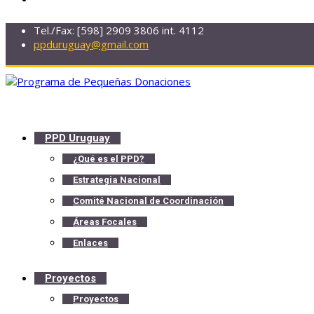
Tel./Fax: [598] 2909 3806 int. 4112
ppduruguay@gmail.com
PPD Uruguay
¿Qué es el PPD?
Estrategia Nacional
Comité Nacional de Coordinación
Áreas Focales
Enlaces
Proyectos
Proyectos