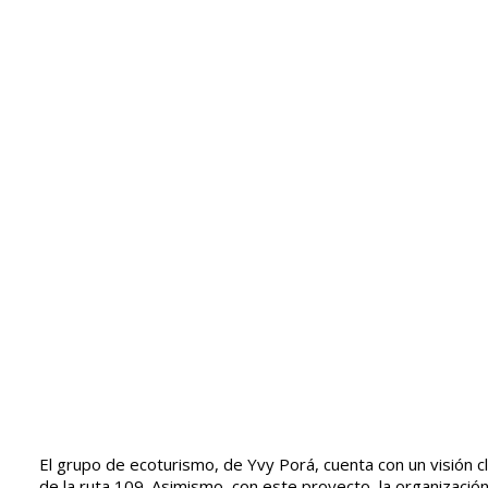
El grupo de ecoturismo, de Yvy Porá, cuenta con un visión c
de la ruta 109. Asimismo, con este proyecto, la organizació