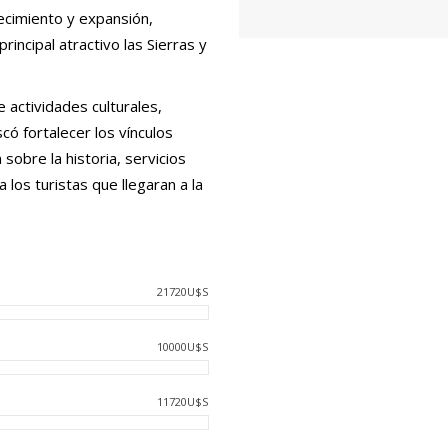
recimiento y expansión,
incipal atractivo las Sierras y
e actividades culturales,
scó fortalecer los vínculos
sobre la historia, servicios
 los turistas que llegaran a la
21720U$S
10000U$S
11720U$S