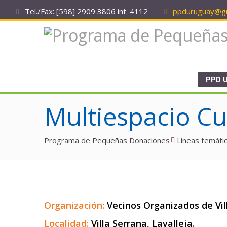
Tel./Fax: [598] 2909 3806 int. 4112
ppduruguay@gm
PPD 
Multiespacio Cul
Programa de Pequeñas Donaciones
Líneas temáti
Organización:
Vecinos Organizados de Vil
Localidad:
Villa Serrana, Lavalleja.