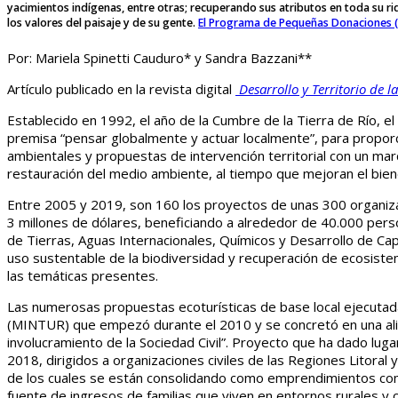
yacimientos indígenas, entre otras; recuperando sus atributos en toda su r
los valores del paisaje y de su gente.
El Programa de Pequeñas Donaciones 
Por: Mariela Spinetti Cauduro* y Sandra Bazzani**
Artículo publicado en la revista digital
Desarrollo y Territorio de l
Establecido en 1992, el año de la Cumbre de la Tierra de Río,
premisa “pensar globalmente y actuar localmente”, para proporci
ambientales y propuestas de intervención territorial con un ma
restauración del medio ambiente, al tiempo que mejoran el bien
Entre 2005 y 2019, son 160 los proyectos de unas 300 organiz
3 millones de dólares, beneficiando a alrededor de 40.000 perso
de Tierras, Aguas Internacionales, Químicos y Desarrollo de Cap
uso sustentable de la biodiversidad y recuperación de ecosiste
las temáticas presentes.
Las numerosas propuestas ecoturísticas de base local ejecutadas
(MINTUR) que empezó durante el 2010 y se concretó en una alia
involucramiento de la Sociedad Civil”. Proyecto que ha dado lug
2018, dirigidos a organizaciones civiles de las Regiones Litor
de los cuales se están consolidando como emprendimientos comun
fuente de ingresos de familias que viven en entornos rurales y