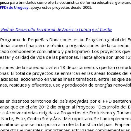
iqueza para brindarlos como oferta ecoturística de forma educativa, generand
(PPD) de Uruguay
, apoya estos proyectos desde 2005.
a Red de Desarrollo Territorial de América Latina y el Caribe
 el Programa de Pequeñas Donaciones es un Programa global del 
onar apoyo financiero y técnico a organizaciones de la sociedad c
rcado componente comunitario y participativo. Los proyectos que
estar y calidad de vida de las personas. Hasta ahora son unos 120
aciones de la sociedad civil en 18 departamentos que han conta
nas. El total de proyectos se enmarcan en las áreas focales del 
acidades, accionando en varias líneas temáticas, entre las que s
mas, residuos y efluentes, uso y producción de energías renovab
 en distintos territorios del país apoyadas por el PPD sentaron 
nza que en el año 2012 dio origen al Proyecto: “Desarrollo del 
ar a 4 convocatorias dirigidas a Proyectos de Ecoturismo y Turis
al y Norte, Este, Centro Sur y Área Metropolitana. Se han imple
itarios que se incorporan a la oferta turística del país. Empren
 contextos vulnerables, importantes actividades complementarias 