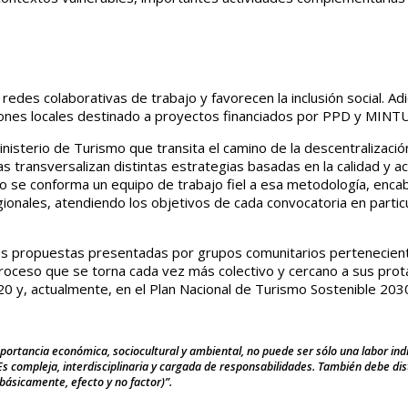
e redes colaborativas de trabajo y favorecen la inclusión social. 
iones locales destinado a proyectos financiados por PPD y MINTUR
inisterio de Turismo que transita el camino de la descentralización,
 las transversalizan distintas estrategias basadas en la calidad y a
mo se conforma un equipo de trabajo fiel a esa metodología, enca
onales, atendiendo los objetivos de cada convocatoria en particu
ntes propuestas presentadas por grupos comunitarios pertenecie
oceso que se torna cada vez más colectivo y cercano a sus protago
 y, actualmente, en el Plan Nacional de Turismo Sostenible 2030
portancia económica, sociocultural y ambiental, no puede ser sólo una labor indiv
Es compleja, interdisciplinaria y cargada de responsabilidades. También debe dis
básicamente, efecto y no factor)”.