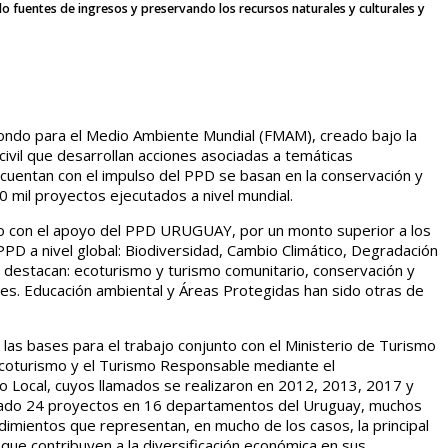
o fuentes de ingresos y preservando los recursos naturales y culturales y
Fondo para el Medio Ambiente Mundial (FMAM), creado bajo la
ivil que desarrollan acciones asociadas a temáticas
 cuentan con el impulso del PPD se basan en la conservación y
 mil proyectos ejecutados a nivel mundial.
do con el apoyo del PPD URUGUAY, por un monto superior a los
PPD a nivel global: Biodiversidad, Cambio Climático, Degradación
e destacan: ecoturismo y turismo comunitario, conservación y
les. Educación ambiental y Áreas Protegidas han sido otras de
las bases para el trabajo conjunto con el Ministerio de Turismo
Ecoturismo y el Turismo Responsable mediante el
mo Local, cuyos llamados se realizaron en 2012, 2013, 2017 y
mentado 24 proyectos en 16 departamentos del Uruguay, muchos
dimientos que representan, en mucho de los casos, la principal
que contribuyen a la diversificación económica en sus