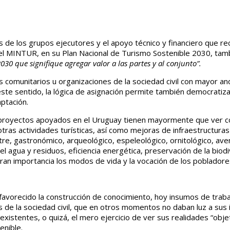
ivas de los grupos ejecutores y el apoyo técnico y financiero qu
 el MINTUR, en su Plan Nacional de Turismo Sostenible 2030, tam
030 que signifique agregar valor a las partes y al conjunto”.
comunitarios u organizaciones de la sociedad civil con mayor an
este sentido, la lógica de asignación permite también democratiza
ptación.
 proyectos apoyados en el Uruguay tienen mayormente que ver co
e otras actividades turísticas, así como mejoras de infraestructura
e, gastronómico, arqueológico, espeleológico, ornitológico, avent
el agua y residuos, eficiencia energética, preservación de la bi
ran importancia los modos de vida y la vocación de los pobladores 
n favorecido la construcción de conocimiento, hoy insumos de trab
es de la sociedad civil, que en otros momentos no daban luz a sus
 existentes, o quizá, el mero ejercicio de ver sus realidades “ob
enible.