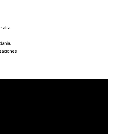
 alta
danía.
izaciones