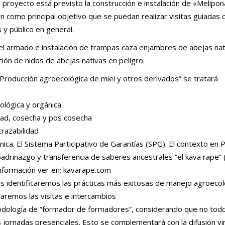
proyecto está previsto la construcción e instalación de «Melipon
en como principal objetivo que se puedan realizar visitas guiadas 
 y público en general.
 el armado e instalación de trampas caza enjambres de abejas nat
ión de nidos de abejas nativas en peligro.
“Producción agroecológica de miel y otros derivados” se tratará
ológica y orgánica
dad, cosecha y pos cosecha
trazabilidad
ánica. El Sistema Participativo de Garantías (SPG). El contexto en
drinazgo y transferencia de saberes ancestrales “el kava rape” (
información ver en: kavarape.com
os identificaremos las prácticas más exitosas de manejo agroeco
izaremos las visitas e intercambios
odología de “formador de formadores”, considerando que no tod
s jornadas presenciales. Esto se complementará con la difusión vi