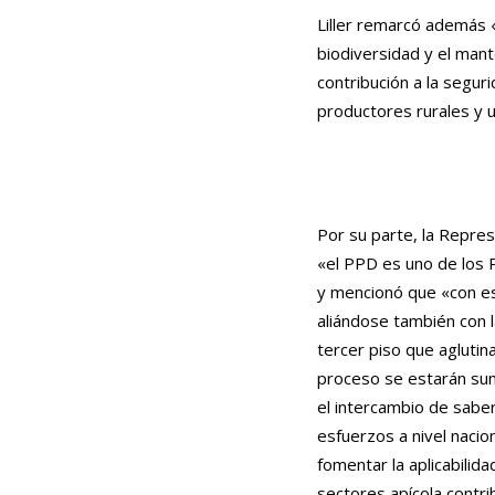
Liller remarcó además «
biodiversidad y el mant
contribución a la segur
productores rurales y 
Por su parte, la Repre
«el PPD es uno de los 
y mencionó que «con e
aliándose también con l
tercer piso que aglutin
proceso se estarán su
el intercambio de saber
esfuerzos a nivel nacio
fomentar la aplicabilida
sectores apícola contri