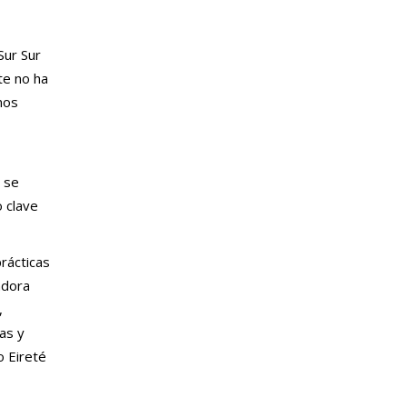
Sur Sur
te no ha
mos
 se
 clave
rácticas
adora
,
as y
o Eireté