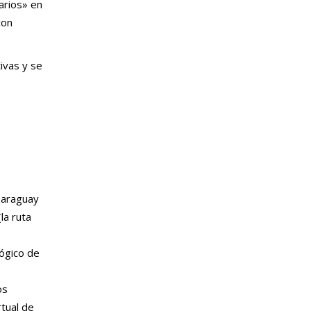
arios» en
con
ivas y se
 Paraguay
la ruta
lógico de
os
rtual de