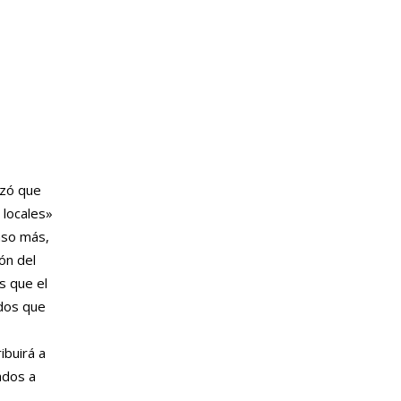
izó que
 locales»
aso más,
ón del
s que el
dos que
ibuirá a
ados a