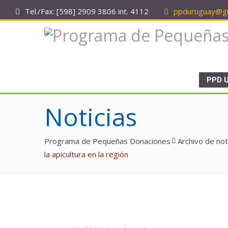
Tel./Fax: [598] 2909 3806 int. 4112
ppduruguay@gm
PPD 
Noticias
Programa de Pequeñas Donaciones
Archivo de not
la apicultura en la región