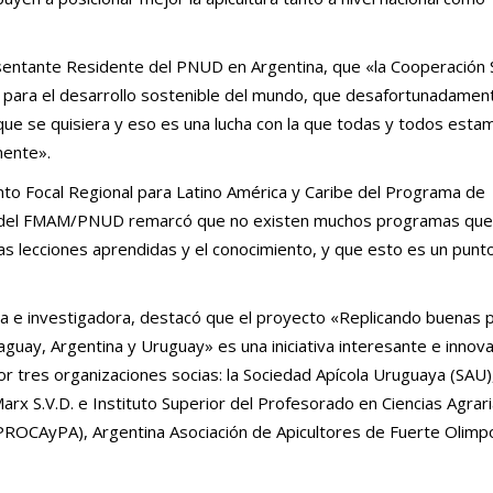
entante Residente del PNUD en Argentina, que «la Cooperación 
l para el desarrollo sostenible del mundo, que desafortunadamen
que se quisiera y eso es una lucha con la que todas y todos esta
ente».
nto Focal Regional para Latino América y Caribe del Programa de
del FMAM/PNUD remarcó que no existen muchos programas que
s lecciones aprendidas y el conocimiento, y que esto es un punto
ra e investigadora, destacó que el proyecto «Replicando buenas p
aguay, Argentina y Uruguay» es una iniciativa interesante e innov
or tres organizaciones socias: la Sociedad Apícola Uruguaya (SAU)
rx S.V.D. e Instituto Superior del Profesorado en Ciencias Agrari
PROCAyPA), Argentina Asociación de Apicultores de Fuerte Olimp