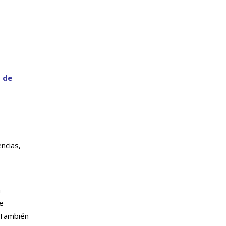
s de
encias,
n
e
. También