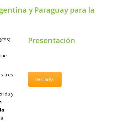
gentina y Paraguay para la
Presentación
(CSS)
que
os tres
Descargar
enida y
n
la
la