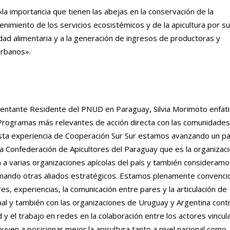
la importancia que tienen las abejas en la conservación de la
enimiento de los servicios ecosistémicos y de la apicultura por su
idad alimentaria y a la generación de ingresos de productoras y
urbanos».
sentante Residente del PNUD en Paraguay, Silvia Morimoto enfat
Programas más relevantes de acción directa con las comunidades
sta experiencia de Cooperación Sur Sur estamos avanzando un p
a Confederación de Apicultores del Paraguay que es la organizaci
a a varias organizaciones apícolas del país y también consideramo
mando otras aliados estratégicos. Estamos plenamente convenci
es, experiencias, la comunicación entre pares y la articulación de
nal y también con las organizaciones de Uruguay y Argentina contr
d y el trabajo en redes en la colaboración entre los actores vincul
buyen a posicionar mejor la apicultura tanto a nivel nacional como